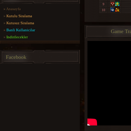
9
»
Anasayfa
10
»
Kutulu Siralama
»
Kutusuz Siralama
»
Banli Kullanicilar
Game Tra
»
Indirilecekler
Facebook