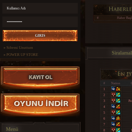
Haberl
#
Haber Başl
»
Sifremi Unuttum
Siralamal
»
POWER UP STORE
En i
#
Nation
1
2
3
Pe
4
5
6
7
Menü
8