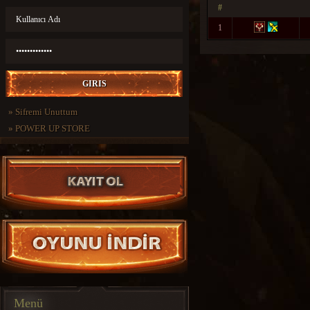
#
1
»
Sifremi Unuttum
»
POWER UP STORE
Menü