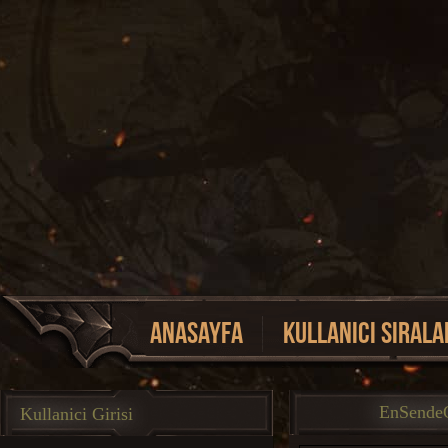
Anasayfa
Kullanici Sirala
Event Listesi
EnSend
Kullanici Girisi