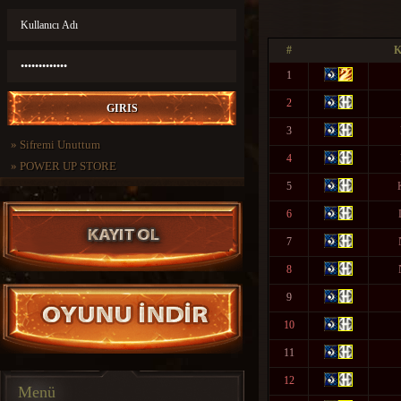
#
1
2
3
»
Sifremi Unuttum
4
»
POWER UP STORE
5
6
7
8
9
10
11
12
Menü