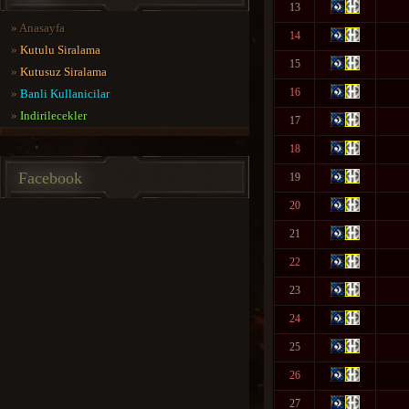
13
»
Anasayfa
14
»
Kutulu Siralama
15
»
Kutusuz Siralama
16
»
Banli Kullanicilar
»
Indirilecekler
17
18
Facebook
19
20
21
22
23
24
25
26
27