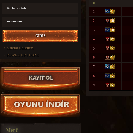
#
1
2
3
4
»
Sifremi Unuttum
5
»
POWER UP STORE
6
7
8
9
Menü