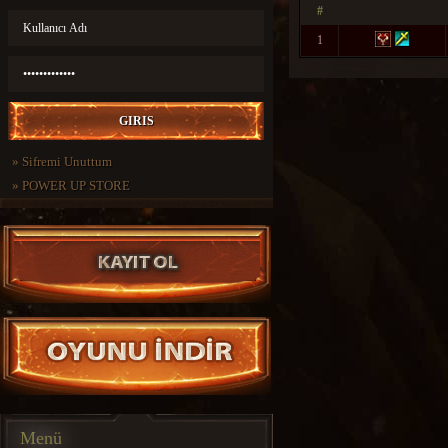
#
1
»
Sifremi Unuttum
»
POWER UP STORE
Menü