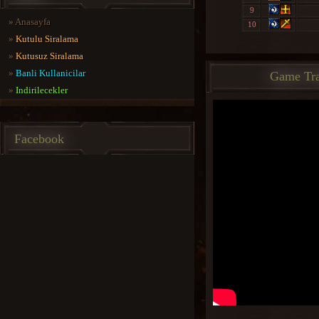
9
»
Anasayfa
10
»
Kutulu Siralama
»
Kutusuz Siralama
»
Banli Kullanicilar
Game Tra
»
Indirilecekler
Facebook