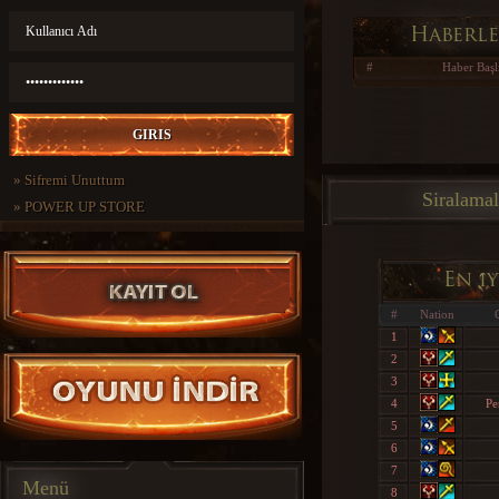
Haberl
#
Haber Başl
»
Sifremi Unuttum
Siralamal
»
POWER UP STORE
En i
#
Nation
1
2
3
4
Pe
5
6
7
Menü
8