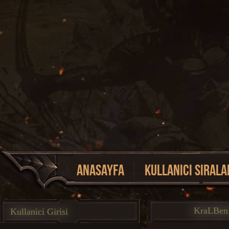
Anasayfa
Kullanici Sirala
Event Listesi
KraLBe
Kullanici Girisi