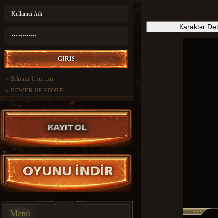
Karakter De
»
Sifremi Unuttum
»
POWER UP STORE
Menü