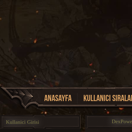
Anasayfa
Kullanici Sirala
Event Listesi
DexPow
Kullanici Girisi