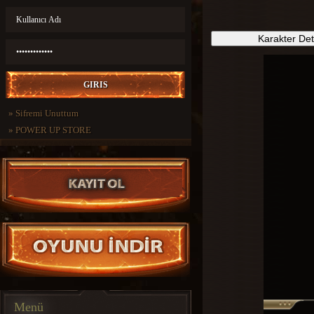
Karakter De
»
Sifremi Unuttum
»
POWER UP STORE
Menü