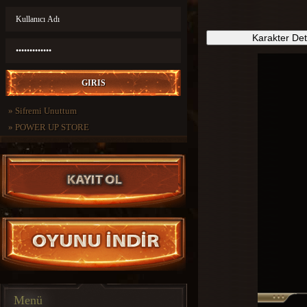
Karakter De
»
Sifremi Unuttum
»
POWER UP STORE
Menü