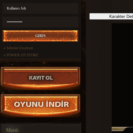
Karakter De
»
Sifremi Unuttum
»
POWER UP STORE
Menü