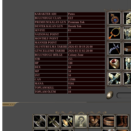
KARAKTER ADI
Patos
BULUNDUGU CLAN
ELT
PREMIUM KALAN GUN
Premium Yok
DESTEK KALAN GUN
Destek Yok
SEVIYE
83
NATIONAL POINT
MONTHLY POINT
1
MANNER POINT
29
OLUSTURULMA TARIHI
2026-03-30 19:26:00
GÜNCELLEME TARIHI
2026-03-31 02:28:00
BULUNDUGU BÖLGE
Colony Zone
STR
255
HP
180
DEX
60
MP
50
INT
50
CAN
11986
MANA
9566
TOPLAM KILL
10
TOPLAM ÖLÜM
10