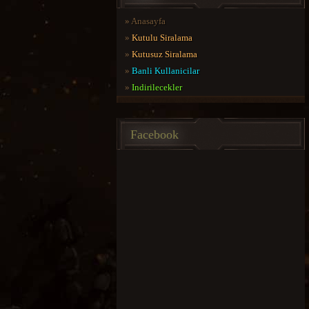
»
Anasayfa
»
Kutulu Siralama
»
Kutusuz Siralama
»
Banli Kullanicilar
»
Indirilecekler
Facebook