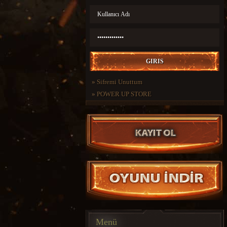
»
Sifremi Unuttum
»
POWER UP STORE
Menü