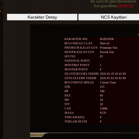
Bu sayfa bir güncellenmektedir.
Son güncelleme
[20:29:52]
Karakter Detay
NCS Kayitlari