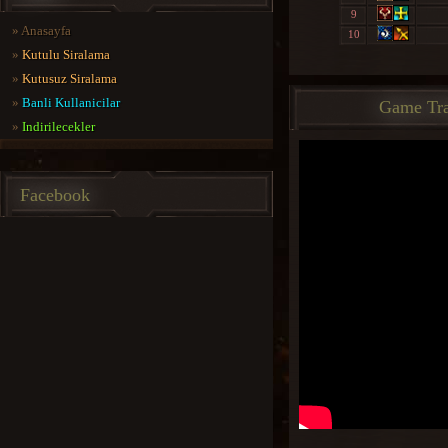
9
»
Anasayfa
10
»
Kutulu Siralama
»
Kutusuz Siralama
»
Banli Kullanicilar
Game Tra
»
Indirilecekler
Facebook