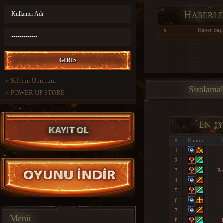
Haberl
#
Haber Başl
»
Sifremi Unuttum
Siralamal
»
POWER UP STORE
En i
#
Nation
1
2
3
Pe
4
5
6
7
Menü
8